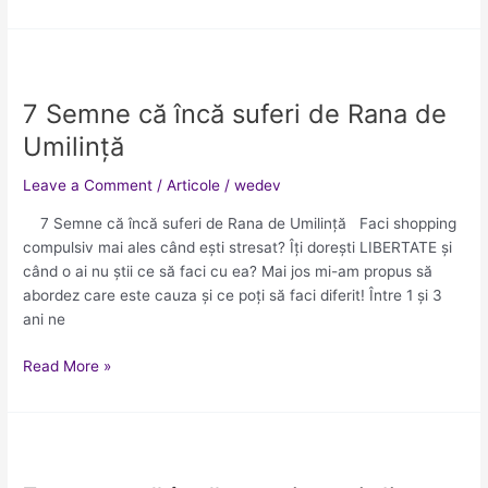
7
Semne
7 Semne că încă suferi de Rana de
că
încă
Umilință
suferi
de
Leave a Comment
/
Articole
/
wedev
Rana
7 Semne că încă suferi de Rana de Umilință Faci shopping
de
compulsiv mai ales când ești stresat? Îți dorești LIBERTATE și
Umilință
când o ai nu știi ce să faci cu ea? Mai jos mi-am propus să
abordez care este cauza și ce poți să faci diferit! Între 1 și 3
ani ne
Read More »
7
semne