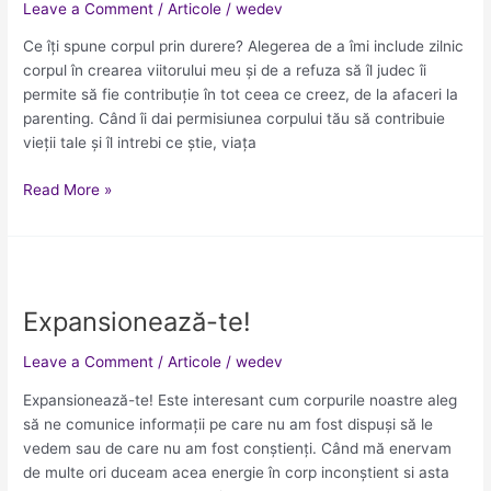
Leave a Comment
/
Articole
/
wedev
prin
durere?
Ce îți spune corpul prin durere? Alegerea de a îmi include zilnic
corpul în crearea viitorului meu și de a refuza să îl judec îi
permite să fie contribuție în tot ceea ce creez, de la afaceri la
parenting. Când îi dai permisiunea corpului tău să contribuie
vieții tale și îl intrebi ce știe, viața
Read More »
Expansionează-
te!
Expansionează-te!
Leave a Comment
/
Articole
/
wedev
Expansionează-te! Este interesant cum corpurile noastre aleg
să ne comunice informații pe care nu am fost dispuși să le
vedem sau de care nu am fost conștienți. Când mă enervam
de multe ori duceam acea energie în corp inconștient si asta