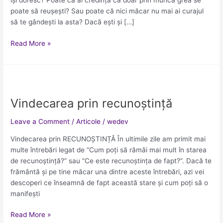
își doresc? Poate că ai credința că doar prin muncă grea se
viață
poate să reușești? Sau poate că nici măcar nu mai ai curajul
mai
să te gândești la asta? Dacă ești și […]
bună?
Read More »
Vindecarea
prin
Vindecarea prin recunoștință
recunoștință
Leave a Comment
/
Articole
/
wedev
Vindecarea prin RECUNOȘTINȚĂ În ultimile zile am primit mai
multe întrebări legat de ”Cum poți să rămâi mai mult în starea
de recunoștință?” sau ”Ce este recunoștința de fapt?”. Dacă te
frământă și pe tine măcar una dintre aceste întrebări, azi vei
descoperi ce înseamnă de fapt această stare și cum poți să o
manifești
Read More »