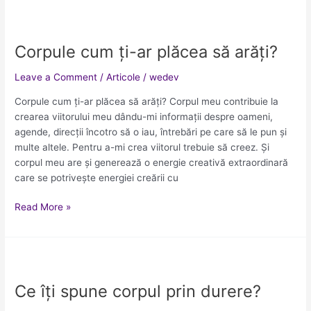
Corpule
cum
Corpule cum ți-ar plăcea să arăți?
ți-
ar
Leave a Comment
/
Articole
/
wedev
plăcea
să
Corpule cum ți-ar plăcea să arăți? Corpul meu contribuie la
arăți?
crearea viitorului meu dându-mi informații despre oameni,
agende, direcții încotro să o iau, întrebări pe care să le pun și
multe altele. Pentru a-mi crea viitorul trebuie să creez. Și
corpul meu are și generează o energie creativă extraordinară
care se potrivește energiei creării cu
Read More »
Ce
îți
Ce îți spune corpul prin durere?
spune
corpul