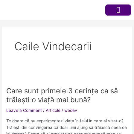
Skip
to
content
Programe terapeutic
Programează-te
Caile Vindecarii
Care
sunt
Care sunt primele 3 cerințe ca să
primele
3
trăiești o viață mai bună?
cerințe
ca
Leave a Comment
/
Articole
/
wedev
să
Te doare că nu experimentezi viața în felul în care ai visat-o?
trăiești
Trăiești din convingerea că doar unii ajung să trăiască ceea ce
o