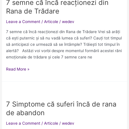
7 semne că încă reacționezi din
că
încă
Rana de Trădare
reacționezi
din
Leave a Comment
/
Articole
/
wedev
Rana
7 semne că încă reacționezi din Rana de Trădare Vrei să arăți
de
că ești puternic și să nu vadă lumea că suferi? Cauți tot timpul
Trădare
să anticipezi ce urmează să se întâmple? Trăiești tot timpul în
alertă? Astăzi voi vorbi despre momentul formării acestei răni
emoționale de trădare și cele 7 semne care ne
Read More »
7
Simptome
7 Simptome că suferi încă de rana
că
suferi
de abandon
încă
de
Leave a Comment
/
Articole
/
wedev
rana