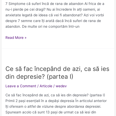
7 Simptome că suferi încă de rana de abandon Ai frica de a
de
nu-i pierde pe cei dragi? Nu ai încredere în alți oameni, ai
abandon
anxietate legată de ideea că vei fi abandonat? Azi voi vorbi
despre 7 semne care îți arată dacă încă suferi de rana de
abandon. De multe ori ne comportăm într-un
Read More »
Ce
să
Ce să fac începând de azi, ca să ies
fac
începând
din depresie? (partea I)
de
azi,
Leave a Comment
/
Articole
/
wedev
ca
Ce să fac începând de azi, ca să ies din depresie? (partea I)
să
Primii 2 pași esențiali în a depăși depresia În articolul anterior
ies
îți ofeream o altfel de viziune despre abordarea depresiei.
din
Spuneam acolo că sunt 13 pași de urmat ca să iesi din
depresie?