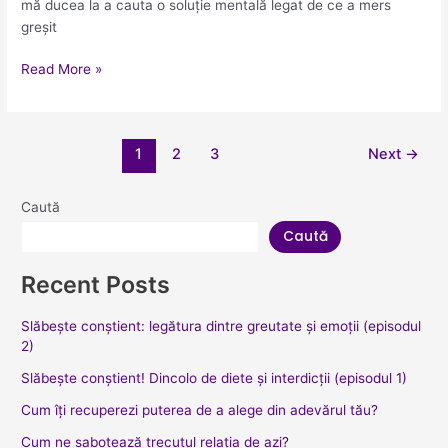
mă ducea la a cauta o soluție mentală legat de ce a mers
greșit
Read More »
1
2
3
Next
→
Caută
Caută
Recent Posts
Slăbește conștient: legătura dintre greutate și emoții (episodul
2)
Slăbește conștient! Dincolo de diete și interdicții (episodul 1)
Cum îți recuperezi puterea de a alege din adevărul tău?
Cum ne sabotează trecutul relația de azi?