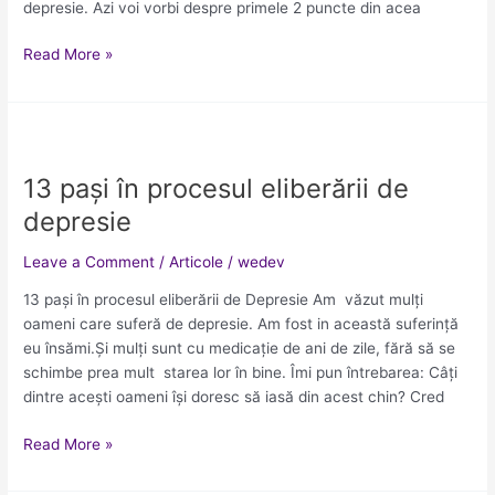
depresie. Azi voi vorbi despre primele 2 puncte din acea
(partea
I)
Read More »
13
pași
13 pași în procesul eliberării de
în
procesul
depresie
eliberării
de
Leave a Comment
/
Articole
/
wedev
depresie
13 pași în procesul eliberării de Depresie Am văzut mulți
oameni care suferă de depresie. Am fost in această suferință
eu însămi.Și mulți sunt cu medicație de ani de zile, fără să se
schimbe prea mult starea lor în bine. Îmi pun întrebarea: Câți
dintre acești oameni își doresc să iasă din acest chin? Cred
Read More »