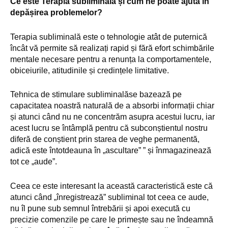
Ce este Terapia subliminală și cum ne poate ajuta în
depășirea problemelor?
Terapia subliminală este o tehnologie atât de puternică
încât vă permite să realizați rapid și fără efort schimbările
mentale necesare pentru a renunța la comportamentele,
obiceiurile, atitudinile și credințele limitative.
Tehnica de stimulare subliminalăse bazează pe
capacitatea noastră naturală de a absorbi informații chiar
și atunci când nu ne concentrăm asupra acestui lucru, iar
acest lucru se întâmplă pentru că subconștientul nostru
diferă de conștient prin starea de veghe permanentă,
adică este întotdeauna în „ascultare” ” și înmagazinează
tot ce „aude”.
Ceea ce este interesant la această caracteristică este că
atunci când „înregistrează” subliminal tot ceea ce aude,
nu îl pune sub semnul întrebării și apoi execută cu
precizie comenzile pe care le primește sau ne îndeamnă