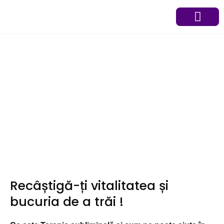
Skip
to
content
Programe terapeutic
Programează-te
Recâștigă-ți vitalitatea și
bucuria de a trăi !