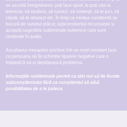
se ascultă înregistrarea: poți face sport, te poți uita la
televizor, să studiezi, să lucrezi, să vorbești, să te joci, să
citești, să te relaxezi etc. În timp ce mintea conștientă se
bucură de sunetul plăcut, subconștientul recunoaște și
acceptă sugestiile subliminale puternice care sunt
conținute în audio.
Ascultarea mesajelor pozitive într-un mod constant face
ca persoana să își schimbe tiparele negative care o
împiedică să-și depășească problema.
Informațiile subliminale permit ca idei noi să fie livrate
subconștientului fără ca conștientul să aibă
posibilitatea de a le judeca.