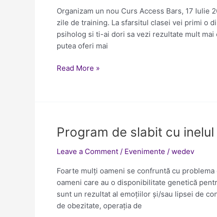
Iulie
Organizam un nou Curs Access Bars, 17 Iulie 2
2017-
zile de training. La sfarsitul clasei vei primi
Constanta
psiholog si ti-ai dori sa vezi rezultate mult mai
putea oferi mai
Read More »
Program
Program de slabit cu inelul
de
Leave a Comment
/
Evenimente
/
wedev
slabit
cu
Foarte mulți oameni se confruntă cu problema 
inelul
oameni care au o disponibilitate genetică pentr
gastric
sunt un rezultat al emoțiilor și/sau lipsei de co
virtual
de obezitate, operaţia de
Constanta