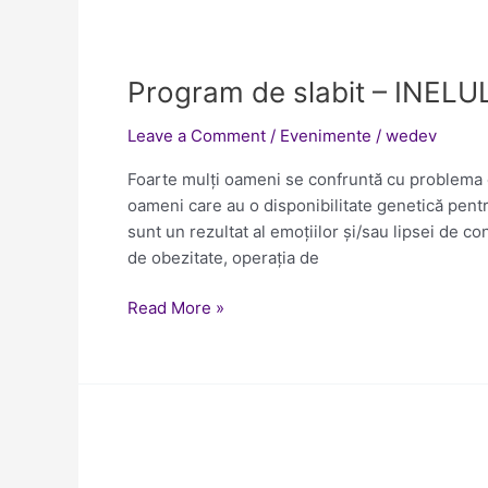
Program
de
Program de slabit – INEL
slabit
–
Leave a Comment
/
Evenimente
/
wedev
INELUL
GASTRIC
Foarte mulți oameni se confruntă cu problema 
VIRTUAL
oameni care au o disponibilitate genetică pentr
sunt un rezultat al emoțiilor și/sau lipsei de co
de obezitate, operaţia de
Read More »
Clasa
Access