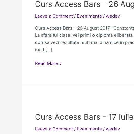
Curs Access Bars – 26 Au
Bars
–
Leave a Comment
/
Evenimente
/
wedev
26
August
Curs Access Bars – 26 August 2017- Constanta V
2017-
La sfarsitul clasei vei primi o diploma elibera
Constanta
dori sa vezi rezultate mult mai dinamice in pract
mult […]
Read More »
Curs
Access
Curs Access Bars – 17 Iuli
Bars
–
Leave a Comment
/
Evenimente
/
wedev
17