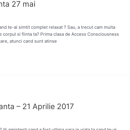
nta 27 mai
 cand te-ai simtit complet relaxat ? Sau, a trecut cam multa
e corpul si fiinta ta? Prima clasa de Access Consciousness
care, atunci cand sunt atinse
nta – 21 Aprilie 2017
Iti amintesti cand a fost ultima oara in viata ta cand te-ai