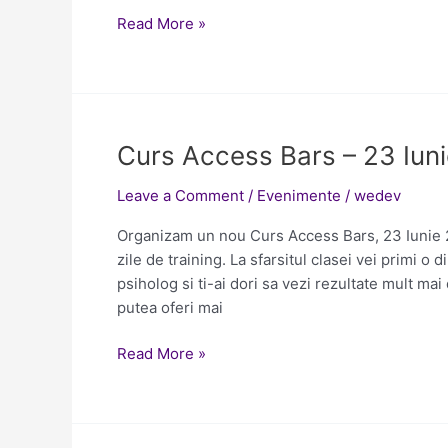
Read More »
Curs
Curs Access Bars – 23 Iun
Access
Leave a Comment
/
Evenimente
/
wedev
Bars
–
Organizam un nou Curs Access Bars, 23 Iunie 2
23
zile de training. La sfarsitul clasei vei primi
Iunie
psiholog si ti-ai dori sa vezi rezultate mult mai
2017-
putea oferi mai
Constanta
Read More »