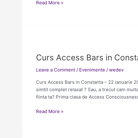
Read More »
Curs
Access
Curs Access Bars in Consta
Bars
in
Leave a Comment
/
Evenimente
/
wedev
Constanta
–
Curs Access Bars in Constanta – 22 ianuarie 2017
22
simtit complet relaxat ? Sau, a trecut cam mult
ianuarie
fiinta ta? Prima clasa de Access Consciousness 
2017
Read More »