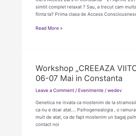
21
simtit complet relaxat ? Sau, a trecut cam mult
Aprilie
fiinta ta? Prima clasa de Access Consciousness 
2017
Read More »
Workshop
Workshop „CREEAZA VII
„CREEAZA
06-07 Mai in Constanta
VIITORUL
VINDECAND
Leave a Comment
/
Evenimente
/
wedev
TRECUTUL”
Genetica ne invata ca mostenim de la stramosii n
06-
ca nu e doar atat…. Psihogenealogia , o ramur
07
mult de atat, ca de fapt mostenim un bagaj psihi
Mai
contact noi
in
Constanta