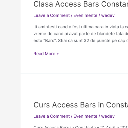
Clasa Access Bars Consta
Bars
Constanta
Leave a Comment
/
Evenimente
/
wedev
27
mai
Iti amintesti cand a fost ultima oara in viata ta
vreme de cand ai avut parte de blandete fata d
este “Bars”. Stiai ca sunt 32 de puncte pe cap 
Read More »
Curs
Access
Curs Access Bars in Consta
Bars
in
Leave a Comment
/
Evenimente
/
wedev
Constanta
–
Curs Access Bars in Constanta – 21 Aprilie 2017 