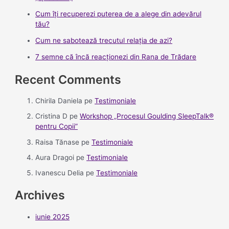
Cum îți recuperezi puterea de a alege din adevărul
tău?
Cum ne sabotează trecutul relația de azi?
7 semne că încă reacționezi din Rana de Trădare
Recent Comments
Chirila Daniela
pe
Testimoniale
Cristina D
pe
Workshop „Procesul Goulding SleepTalk®
pentru Copii”
Raisa Tănase
pe
Testimoniale
Aura Dragoi
pe
Testimoniale
Ivanescu Delia
pe
Testimoniale
Archives
iunie 2025